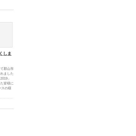
くしま
渡って郡山市
されました
019」
いた皆様に
ースの様