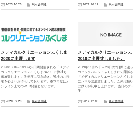
2023.10.20
展示会関連
2022.10.12
展示会関連
メディカルクリエーションふくしま
メディカルクリエーションふ
2020に出展します
2019に出展致しました。
2020/10/16～10/17の2日間開催される「メディ
2019年11月27日～28日の2日間に
カルクリエーションふくしま2020」に弊社も
のビックパレットふくしまにて開催
出展致します。先年度に引き続き、皆様のご来
「メディカルクリエーションふくしま2
場を心よりお待ちしております。※本年度はオ
にパネル出展致しました。ご来場頂
ンライン上でのWEB開催となります。
は厚く御礼申し上げます。 当日のブ
子。
2020.09.23
展示会関連
2019.12.05
展示会関連